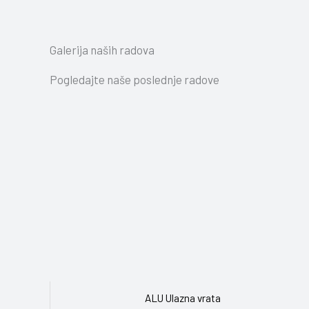
Galerija naših radova
Pogledajte naše poslednje radove
ALU Ulazna vrata